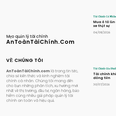
Tài Chính Cá Nhâ
Mua ô tô lần 
xe thật sự
04/08/2026
Mẹo quản lý tài chính
AnToànTàiChính.Com
VỀ CHÚNG TÔI
Tài Chính Gia Đìn
AnToànTàiChính.com
là trang tin tức,
Tài chính kh
chia sẻ kiến thức và kinh nghiệm tài
dòng tiền
chính cá nhân. Chúng tôi mang đến
30/07/2026
cho bạn những phân tích, xu hướng mới
nhất về thị trường, đầu tư, ngân hàng, bảo
hiểm cùng nhiều giải pháp quản lý tài
chính an toàn và hiệu quả.