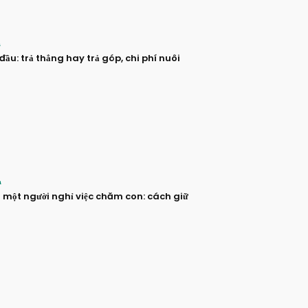
n
đầu: trả thẳng hay trả góp, chi phí nuôi
h
i một người nghỉ việc chăm con: cách giữ