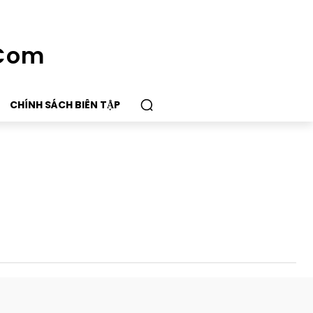
.Com
CHÍNH SÁCH BIÊN TẬP
Những Điều Băn Khoăn
Nổi Bật