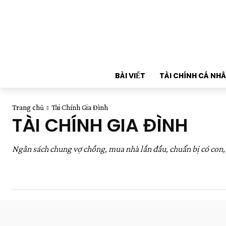
BÀI VIẾT
TÀI CHÍNH CÁ NH
Trang chủ
Tài Chính Gia Đình
TÀI CHÍNH GIA ĐÌNH
Ngân sách chung vợ chồng, mua nhà lần đầu, chuẩn bị có con,
Bảo Hiểm Nhân Thọ
Chưa Phân Loại
Chuẩn Bị Tài Chín
Tài Chính Cá Nhân
Thuế, HKD & Freelancer