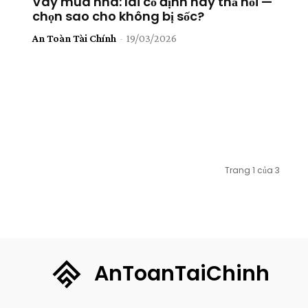
Vay mua nhà: lãi cố định hay thả nổi —
chọn sao cho không bị sốc?
An Toàn Tài Chính
-
19/03/2026
Trang 1 của 3
AnToanTaiChinh