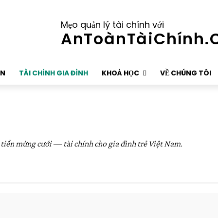
Mẹo quản lý tài chính với
AnToànTàiChính
ÂN
TÀI CHÍNH GIA ĐÌNH
KHOÁ HỌC
VỀ CHÚNG TÔI
 tiền mừng cưới — tài chính cho gia đình trẻ Việt Nam.
h Về Hưu
Đầu tư cho người mới
Nền tảng tài chính cá nhân