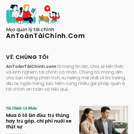
Mẹo quản lý tài chính
AnToànTàiChính.Com
VỀ CHÚNG TÔI
AnToànTàiChính.com
là trang tin tức, chia sẻ kiến thức
và kinh nghiệm tài chính cá nhân. Chúng tôi mang đến
cho bạn những phân tích, xu hướng mới nhất về thị trường,
đầu tư, ngân hàng, bảo hiểm cùng nhiều giải pháp quản lý
tài chính an toàn và hiệu quả.
Tài Chính Cá Nhân
Mua ô tô lần đầu: trả thẳng
hay trả góp, chi phí nuôi xe
thật sự