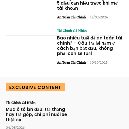
5 điều cần hiểu trước khi mở
tài khoản
An Toàn Tài Chính
-
19/02/2026
Tài Chính Cá Nhân
Bao nhiêu tuổi để an toàn tài
chính? – Câu trả lời nằm ở
cách bạn bắt đầu, không
phải con số tuổi
An Toàn Tài Chính
-
10/10/2025
EXCLUSIVE CONTENT
Tài Chính Cá Nhân
Mua ô tô lần đầu: trả thẳng
hay trả góp, chi phí nuôi xe
thật sự
04/08/2026