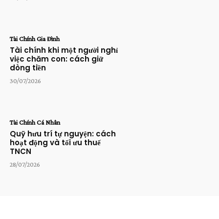
Tài Chính Gia Đình
Tài chính khi một người nghỉ
việc chăm con: cách giữ
dòng tiền
30/07/2026
Tài Chính Cá Nhân
Quỹ hưu trí tự nguyện: cách
hoạt động và tối ưu thuế
TNCN
28/07/2026