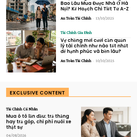
Bao Lâu Mua Được Nhà Ở Hà
Nội? Kế Hoạch Chi Tiết Từ A-Z
An Toàn Tài Chính
-
13/10/2025
Tài Chính Gia Đình
Vợ chồng mới cưới cần quản
lý tài chính như nào tốt nhất
để hạnh phúc và bền lâu?
An Toàn Tài Chính
-
10/10/2025
EXCLUSIVE CONTENT
Tài Chính Cá Nhân
Mua ô tô lần đầu: trả thẳng
hay trả góp, chi phí nuôi xe
thật sự
04/08/2026