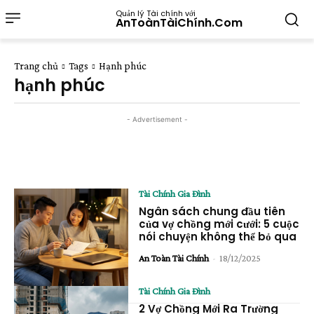
Quản lý Tài chính với
AnToànTàiChính.Com
Trang chủ
Tags
Hạnh phúc
hạnh phúc
- Advertisement -
Tài Chính Gia Đình
Ngân sách chung đầu tiên
của vợ chồng mới cưới: 5 cuộc
nói chuyện không thể bỏ qua
An Toàn Tài Chính
-
18/12/2025
Tài Chính Gia Đình
2 Vợ Chồng Mới Ra Trường