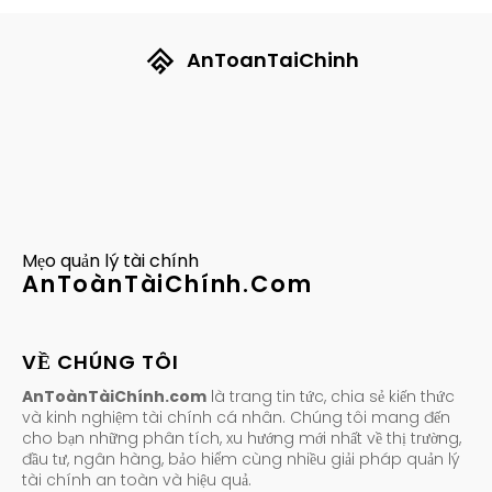
AnToanTaiChinh
Mẹo quản lý tài chính
AnToànTàiChính.Com
VỀ CHÚNG TÔI
AnToànTàiChính.com
là trang tin tức, chia sẻ kiến thức
và kinh nghiệm tài chính cá nhân. Chúng tôi mang đến
cho bạn những phân tích, xu hướng mới nhất về thị trường,
đầu tư, ngân hàng, bảo hiểm cùng nhiều giải pháp quản lý
tài chính an toàn và hiệu quả.