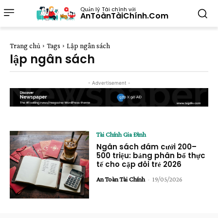
Quản lý Tài chính với
AnToànTàiChính.Com
Trang chủ
Tags
Lập ngân sách
lập ngân sách
- Advertisement -
Tài Chính Gia Đình
Ngân sách đám cưới 200–
500 triệu: bảng phân bổ thực
tế cho cặp đôi trẻ 2026
An Toàn Tài Chính
-
19/05/2026