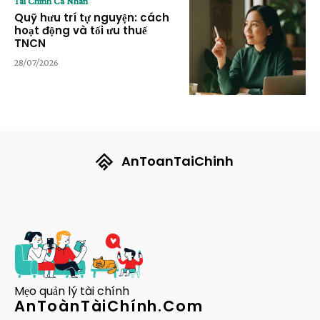
Tài Chính Cá Nhân
Quỹ hưu trí tự nguyện: cách
hoạt động và tối ưu thuế
TNCN
28/07/2026
AnToanTaiChinh
Mẹo quản lý tài chính
AnToànTàiChính.Com