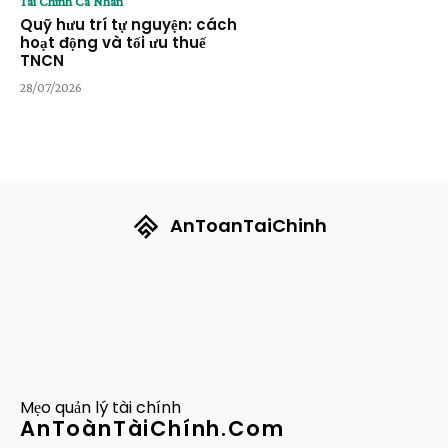
Tài Chính Cá Nhân
Quỹ hưu trí tự nguyện: cách
hoạt động và tối ưu thuế
TNCN
28/07/2026
AnToanTaiChinh
Mẹo quản lý tài chính
AnToànTàiChính.Com