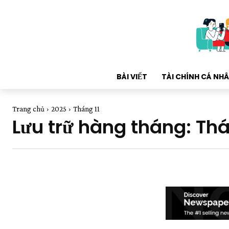
BÀI VIẾT
TÀI CHÍNH CÁ NH
Trang chủ
2025
Tháng 11
Lưu trữ hàng tháng: Thá