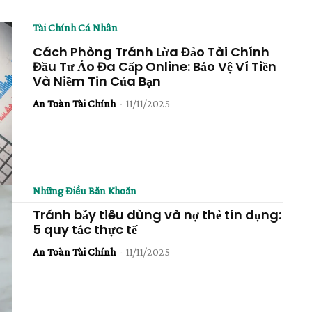
Tài Chính Cá Nhân
Cách Phòng Tránh Lừa Đảo Tài Chính
Đầu Tư Ảo Đa Cấp Online: Bảo Vệ Ví Tiền
Và Niềm Tin Của Bạn
An Toàn Tài Chính
-
11/11/2025
Những Điều Băn Khoăn
Tránh bẫy tiêu dùng và nợ thẻ tín dụng:
5 quy tắc thực tế
An Toàn Tài Chính
-
11/11/2025