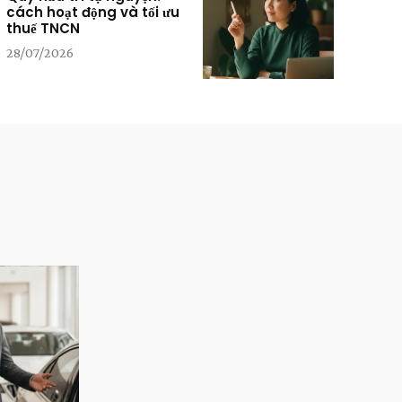
cách hoạt động và tối ưu
thuế TNCN
28/07/2026