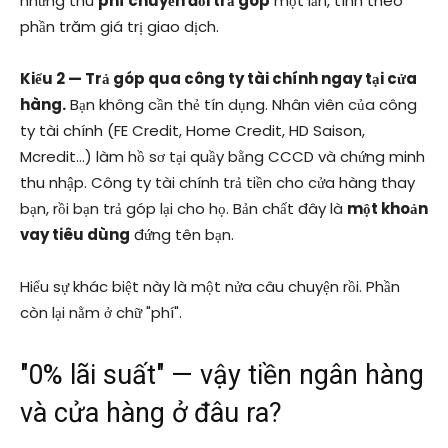
nhưng thu
phí chuyển đổi trả góp
một lần, tính theo
phần trăm giá trị giao dịch.
Kiểu 2 — Trả góp qua công ty tài chính ngay tại cửa
hàng.
Bạn không cần thẻ tín dụng. Nhân viên của công
ty tài chính (FE Credit, Home Credit, HD Saison,
Mcredit…) làm hồ sơ tại quầy bằng CCCD và chứng minh
thu nhập. Công ty tài chính trả tiền cho cửa hàng thay
bạn, rồi bạn trả góp lại cho họ. Bản chất đây là
một khoản
vay tiêu dùng
đứng tên bạn.
Hiểu sự khác biệt này là một nửa câu chuyện rồi. Phần
còn lại nằm ở chữ "phí".
"0% lãi suất" — vậy tiền ngân hàng
và cửa hàng ở đâu ra?