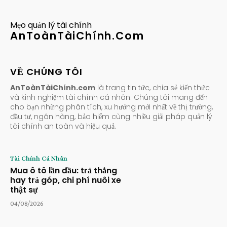
Mẹo quản lý tài chính
AnToànTàiChính.Com
VỀ CHÚNG TÔI
AnToànTàiChính.com
là trang tin tức, chia sẻ kiến thức
và kinh nghiệm tài chính cá nhân. Chúng tôi mang đến
cho bạn những phân tích, xu hướng mới nhất về thị trường,
đầu tư, ngân hàng, bảo hiểm cùng nhiều giải pháp quản lý
tài chính an toàn và hiệu quả.
Tài Chính Cá Nhân
Mua ô tô lần đầu: trả thẳng
hay trả góp, chi phí nuôi xe
thật sự
04/08/2026