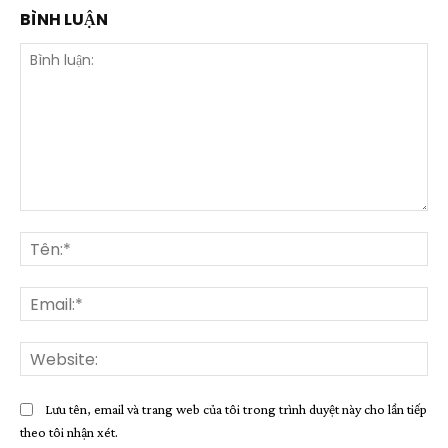
BÌNH LUẬN
Bình
luận:
Tên
Ema
Web
Lưu tên, email và trang web của tôi trong trình duyệt này cho lần tiếp
theo tôi nhận xét.