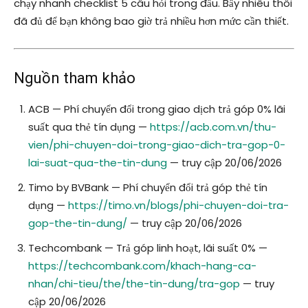
chạy nhanh checklist 5 câu hỏi trong đầu. Bấy nhiêu thôi
đã đủ để bạn không bao giờ trả nhiều hơn mức cần thiết.
Nguồn tham khảo
ACB — Phí chuyển đổi trong giao dịch trả góp 0% lãi
suất qua thẻ tín dụng —
https://acb.com.vn/thu-
vien/phi-chuyen-doi-trong-giao-dich-tra-gop-0-
lai-suat-qua-the-tin-dung
— truy cập 20/06/2026
Timo by BVBank — Phí chuyển đổi trả góp thẻ tín
dụng —
https://timo.vn/blogs/phi-chuyen-doi-tra-
gop-the-tin-dung/
— truy cập 20/06/2026
Techcombank — Trả góp linh hoạt, lãi suất 0% —
https://techcombank.com/khach-hang-ca-
nhan/chi-tieu/the/the-tin-dung/tra-gop
— truy
cập 20/06/2026