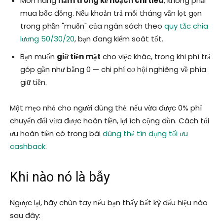
Món hàng
nằm trong kế hoạch chi tiêu
, không phải
mua bốc đồng. Nếu khoản trả mỗi tháng vẫn lọt gọn
trong phần "muốn" của ngân sách theo
quy tắc chia
lương 50/30/20
, bạn đang kiểm soát tốt.
Bạn muốn
giữ tiền mặt
cho việc khác, trong khi phí trả
góp gần như bằng 0 — chi phí cơ hội nghiêng về phía
giữ tiền.
Một mẹo nhỏ cho người dùng thẻ: nếu vừa được 0% phí
chuyển đổi vừa được hoàn tiền, lợi ích cộng dồn. Cách tối
ưu hoàn tiền có trong bài
dùng thẻ tín dụng tối ưu
cashback
.
Khi nào nó là bẫy
Ngược lại, hãy chùn tay nếu bạn thấy bất kỳ dấu hiệu nào
sau đây: