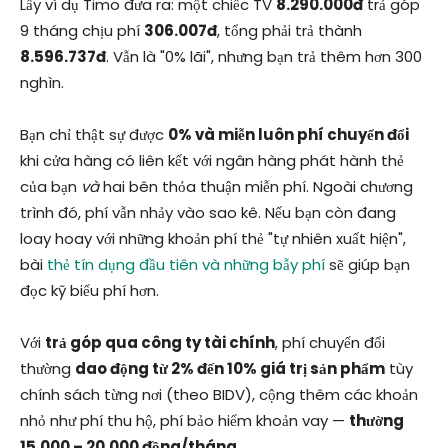
Lấy ví dụ Timo đưa ra: một chiếc TV
8.290.000đ
trả góp
9 tháng chịu phí
306.007đ
, tổng phải trả thành
8.596.737đ
. Vẫn là "0% lãi", nhưng bạn trả thêm hơn 300
nghìn.
Bạn chỉ thật sự được
0% và miễn luôn phí chuyển đổi
khi cửa hàng có liên kết với ngân hàng phát hành thẻ
của bạn
và
hai bên thỏa thuận miễn phí. Ngoài chương
trình đó, phí vẫn nhảy vào sao kê. Nếu bạn còn đang
loay hoay với những khoản phí thẻ "tự nhiên xuất hiện",
bài
thẻ tín dụng đầu tiên và những bẫy phí
sẽ giúp bạn
đọc kỹ biểu phí hơn.
Với
trả góp qua công ty tài chính
, phí chuyển đổi
thường
dao động từ 2% đến 10% giá trị sản phẩm
tùy
chính sách từng nơi (theo BIDV), cộng thêm các khoản
nhỏ như phí thu hộ, phí bảo hiểm khoản vay —
thường
15.000 – 20.000 đồng/tháng
.