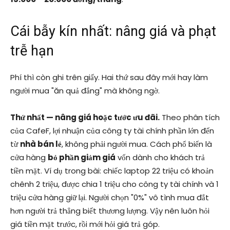
Cái bẫy kín nhất: nâng giá và phạt
trễ hạn
Phí thì còn ghi trên giấy. Hai thứ sau đây mới hay làm
người mua "ăn quả đắng" mà không ngờ.
Thứ nhất — nâng giá hoặc tước ưu đãi.
Theo phân tích
của CafeF, lợi nhuận của công ty tài chính phần lớn đến
từ
nhà bán lẻ
, không phải người mua. Cách phổ biến là
cửa hàng
bỏ phần giảm giá
vốn dành cho khách trả
tiền mặt. Ví dụ trong bài: chiếc laptop 22 triệu có khoản
chênh 2 triệu, được chia 1 triệu cho công ty tài chính và 1
triệu cửa hàng giữ lại. Người chọn "0%" vô tình mua đắt
hơn người trả thẳng biết thương lượng. Vậy nên luôn hỏi
giá tiền mặt trước, rồi mới hỏi giá trả góp.