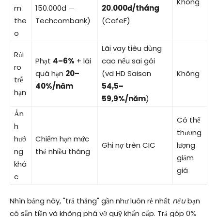
Không
m
150.000đ —
20.000đ/tháng
the
Techcombank)
(CafeF)
o
Lãi vay tiêu dùng
Rủi
Phạt
4–6%
+ lãi
cao nếu sai gói
ro
quá hạn
20–
(vd HD Saison
Không
trễ
40%/năm
54,5–
hạn
59,9%/năm
)
Ản
Có thể
h
thương
hưở
Chiếm hạn mức
Ghi nợ trên CIC
lượng
ng
thẻ nhiều tháng
giảm
khá
giá
c
Nhìn bảng này, "trả thẳng" gần như luôn rẻ nhất
nếu
bạn
có sẵn tiền và không phá vỡ quỹ khẩn cấp. Trả góp 0%