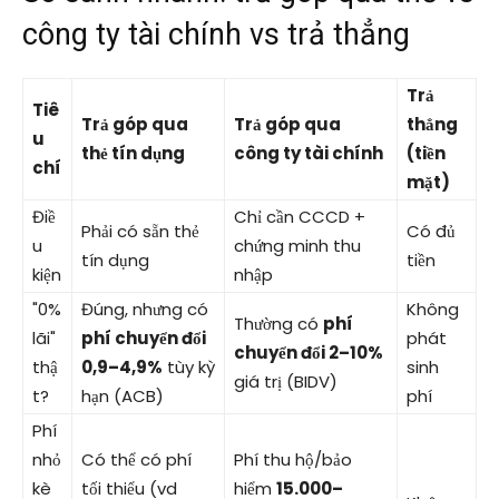
công ty tài chính vs trả thẳng
Trả
Tiê
Trả góp qua
Trả góp qua
thẳng
u
thẻ tín dụng
công ty tài chính
(tiền
chí
mặt)
Điề
Chỉ cần CCCD +
Phải có sẵn thẻ
Có đủ
u
chứng minh thu
tín dụng
tiền
kiện
nhập
"0%
Đúng, nhưng có
Không
Thường có
phí
lãi"
phí chuyển đổi
phát
chuyển đổi 2–10%
thậ
0,9–4,9%
tùy kỳ
sinh
giá trị (BIDV)
t?
hạn (ACB)
phí
Phí
nhỏ
Có thể có phí
Phí thu hộ/bảo
kè
tối thiểu (vd
hiểm
15.000–