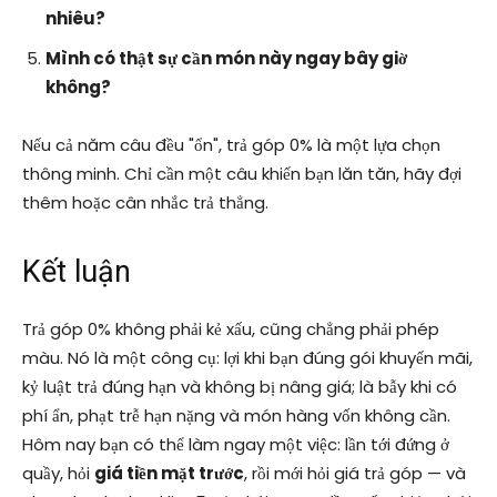
nhiêu?
Mình có thật sự cần món này ngay bây giờ
không?
Nếu cả năm câu đều "ổn", trả góp 0% là một lựa chọn
thông minh. Chỉ cần một câu khiến bạn lăn tăn, hãy đợi
thêm hoặc cân nhắc trả thẳng.
Kết luận
Trả góp 0% không phải kẻ xấu, cũng chẳng phải phép
màu. Nó là một công cụ: lợi khi bạn đúng gói khuyến mãi,
kỷ luật trả đúng hạn và không bị nâng giá; là bẫy khi có
phí ẩn, phạt trễ hạn nặng và món hàng vốn không cần.
Hôm nay bạn có thể làm ngay một việc: lần tới đứng ở
quầy, hỏi
giá tiền mặt trước
, rồi mới hỏi giá trả góp — và