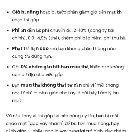
Giá bị nâng
hoặc bị tước phần giảm giá tiền mặt khi
chọn trả góp.
Phí ẩn
dồn lại: phí chuyển đổi 2–10% (công ty tài
chính), 0,9–4,9% (thẻ), thêm phí bảo hiểm, phí thu hộ.
Phạt trễ hạn cao
mà bạn không chắc tháng nào
cũng trả đúng hạn.
Gói
0% chiếm gần hết hạn mức thẻ
, khiến bạn không
còn dư địa cho việc gấp.
Bạn
mua thứ không thật sự cần
chỉ vì "mỗi tháng
nhẹ tênh" — cảm giác nhẹ tay là cái bẫy tâm lý lớn
nhất.
Và nếu thay vì trả góp tại cửa hàng uy tín, bạn bị mời
chào một "app vay nhanh" để bù tiền mua hàng, hãy
cảnh giác — nhiều app là vay nặng lãi trá hình, đọc thêm