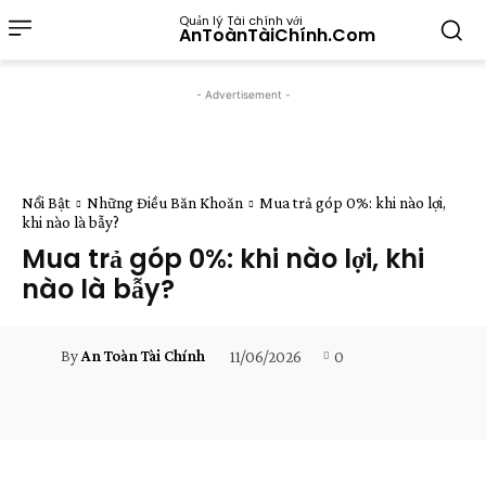
Quản lý Tài chính với
AnToànTàiChính.Com
- Advertisement -
Nổi Bật
Những Điều Băn Khoăn
Mua trả góp 0%: khi nào lợi,
khi nào là bẫy?
Mua trả góp 0%: khi nào lợi, khi
nào là bẫy?
11/06/2026
0
By
An Toàn Tài Chính
Facebook
X
Pinterest
WhatsApp