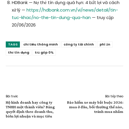
HDBank — Nợ thẻ tín dụng quá hạn: 4 bất lợi và cách
xử lý —
https://hdbank.com.vn/vi/news/detail/tin-
tuc-khac/no-the-tin-dung-qua-han
— truy cập
20/06/2026
TAGS
chi tiêu thông minh
công ty tài chính
phí ẩn
thẻ tín dụng
trả góp 0%
Facebook
X
Pinterest
WhatsApp
Bài trước
Bài tiếp theo
Hộ kinh doanh hay công ty
Bảo hiểm xe máy bắt buộc 2026:
TNHH một thành viên? Bảng
mua ở đâu, bồi thường thế nào,
quyết định theo doanh thu,
tránh mua nhầm
biên lợi nhuận và mục tiêu