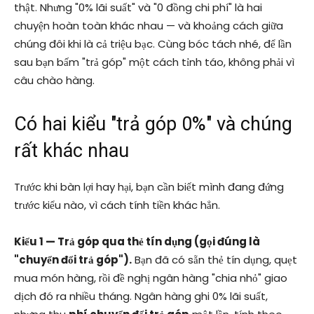
thật. Nhưng "0% lãi suất" và "0 đồng chi phí" là hai
chuyện hoàn toàn khác nhau — và khoảng cách giữa
chúng đôi khi là cả triệu bạc. Cùng bóc tách nhé, để lần
sau bạn bấm "trả góp" một cách tỉnh táo, không phải vì
câu chào hàng.
Có hai kiểu "trả góp 0%" và chúng
rất khác nhau
Trước khi bàn lợi hay hại, bạn cần biết mình đang đứng
trước kiểu nào, vì cách tính tiền khác hẳn.
Kiểu 1 — Trả góp qua thẻ tín dụng (gọi đúng là
"chuyển đổi trả góp").
Bạn đã có sẵn thẻ tín dụng, quẹt
mua món hàng, rồi đề nghị ngân hàng "chia nhỏ" giao
dịch đó ra nhiều tháng. Ngân hàng ghi 0% lãi suất,