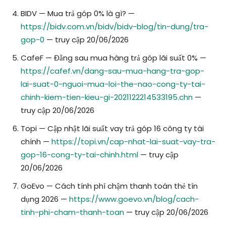
BIDV — Mua trả góp 0% là gì? —
https://bidv.com.vn/bidv/bidv-blog/tin-dung/tra-
gop-0
— truy cập 20/06/2026
CafeF — Đằng sau mua hàng trả góp lãi suất 0% —
https://cafef.vn/dang-sau-mua-hang-tra-gop-
lai-suat-0-nguoi-mua-loi-the-nao-cong-ty-tai-
chinh-kiem-tien-kieu-gi-2021122214533195.chn
—
truy cập 20/06/2026
Topi — Cập nhật lãi suất vay trả góp 16 công ty tài
chính —
https://topi.vn/cap-nhat-lai-suat-vay-tra-
gop-16-cong-ty-tai-chinh.html
— truy cập
20/06/2026
GoEvo — Cách tính phí chậm thanh toán thẻ tín
dụng 2026 —
https://www.goevo.vn/blog/cach-
tinh-phi-cham-thanh-toan
— truy cập 20/06/2026