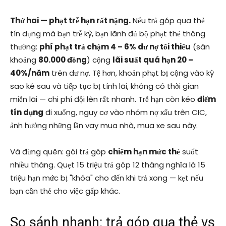
Thứ hai — phạt trễ hạn rất nặng.
Nếu trả góp qua thẻ
tín dụng mà bạn trễ kỳ, bạn lãnh đủ bộ phạt thẻ thông
thường:
phí phạt trả chậm 4 – 6% dư nợ tối thiểu
(sàn
khoảng
80.000 đồng
) cộng
lãi suất quá hạn 20 –
40%/năm
trên dư nợ. Tệ hơn, khoản phạt bị cộng vào kỳ
sao kê sau và tiếp tục bị tính lãi, không có thời gian
miễn lãi — chi phí đội lên rất nhanh. Trễ hạn còn kéo
điểm
tín dụng
đi xuống, nguy cơ vào nhóm nợ xấu trên CIC,
ảnh hưởng những lần vay mua nhà, mua xe sau này.
Và đừng quên: gói trả góp
chiếm hạn mức thẻ
suốt
nhiều tháng. Quẹt 15 triệu trả góp 12 tháng nghĩa là 15
triệu hạn mức bị "khóa" cho đến khi trả xong — kẹt nếu
bạn cần thẻ cho việc gấp khác.
So sánh nhanh: trả góp qua thẻ vs