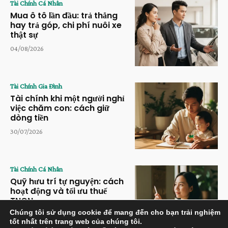
Tài Chính Cá Nhân
Mua ô tô lần đầu: trả thẳng
hay trả góp, chi phí nuôi xe
thật sự
04/08/2026
Tài Chính Gia Đình
Tài chính khi một người nghỉ
việc chăm con: cách giữ
dòng tiền
30/07/2026
Tài Chính Cá Nhân
Quỹ hưu trí tự nguyện: cách
hoạt động và tối ưu thuế
TNCN
Chúng tôi sử dụng cookie để mang đến cho bạn trải nghiệm
28/07/2026
tốt nhất trên trang web của chúng tôi.