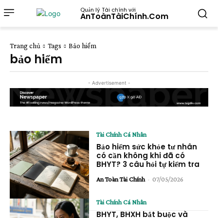
Quản lý Tài chính với
AnToànTàiChính.Com
Trang chủ
Tags
Bảo hiểm
bảo hiểm
- Advertisement -
Tài Chính Cá Nhân
Bảo hiểm sức khỏe tư nhân
có cần không khi đã có
BHYT? 3 câu hỏi tự kiểm tra
An Toàn Tài Chính
-
07/05/2026
Tài Chính Cá Nhân
BHYT, BHXH bắt buộc và