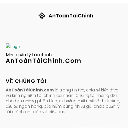
AnToanTaiChinh
Mẹo quản lý tài chính
AnToànTàiChính.Com
VỀ CHÚNG TÔI
AnToànTàiChính.com
là trang tin tức, chia sẻ kiến thức
và kinh nghiệm tài chính cá nhân. Chúng tôi mang đến
cho bạn những phân tích, xu hướng mới nhất về thị trường,
đầu tư, ngân hàng, bảo hiểm cùng nhiều giải pháp quản lý
tài chính an toàn và hiệu quả.