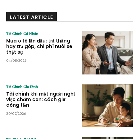
LATEST ARTICLE
Tài Chính Cá Nhân
Mua ô tô lần đầu: trả thẳng
hay trả góp, chi phí nuôi xe
thật sự
04/08/2026
Tài Chính Gia Đình
Tài chính khi một người nghỉ
việc chăm con: cách giữ
dòng tiền
30/07/2026