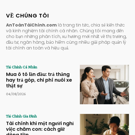
VỀ CHÚNG TÔI
AnToànTàiChính.com
là trang tin tức, chia sẻ kiến thức
và kinh nghiệm tài chính cá nhân. Chúng tôi mang đến
cho bạn những phân tích, xu hướng mới nhất về thị trường,
đầu tư, ngân hàng, bảo hiểm cùng nhiều giải pháp quản lý
tài chính an toàn và hiệu quả.
Tài Chính Cá Nhân
Mua ô tô lần đầu: trả thẳng
hay trả góp, chi phí nuôi xe
thật sự
04/08/2026
Tài Chính Gia Đình
Tài chính khi một người nghỉ
việc chăm con: cách giữ
dòng tiền