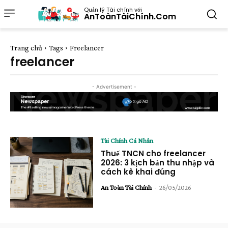
Quản lý Tài chính với
AnToànTàiChính.Com
Trang chủ
Tags
Freelancer
freelancer
- Advertisement -
Tài Chính Cá Nhân
Thuế TNCN cho freelancer
2026: 3 kịch bản thu nhập và
cách kê khai đúng
An Toàn Tài Chính
-
26/05/2026