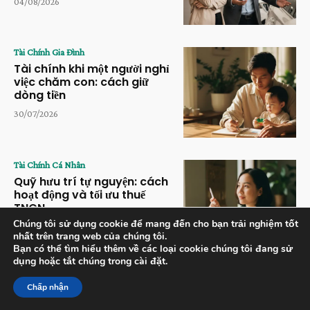
04/08/2026
Tài Chính Gia Đình
Tài chính khi một người nghỉ
việc chăm con: cách giữ
dòng tiền
30/07/2026
Tài Chính Cá Nhân
Quỹ hưu trí tự nguyện: cách
hoạt động và tối ưu thuế
TNCN
Chúng tôi sử dụng cookie để mang đến cho bạn trải nghiệm tốt
28/07/2026
nhất trên trang web của chúng tôi.
Bạn có thể tìm hiểu thêm về các loại cookie chúng tôi đang sử
dụng hoặc tắt chúng trong cài đặt.
Chấp nhận
© An Toàn Tài Chính. Mọi quyền được bảo lưu.