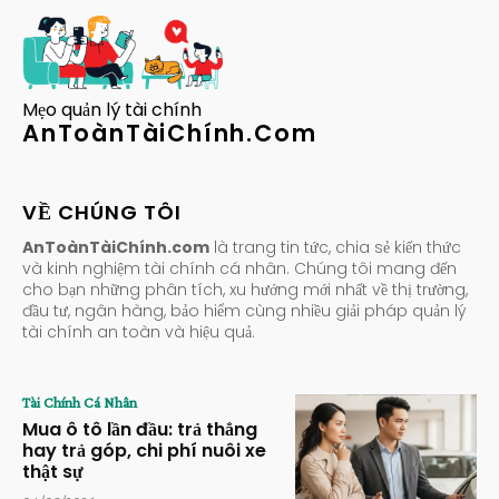
Mẹo quản lý tài chính
AnToànTàiChính.Com
VỀ CHÚNG TÔI
AnToànTàiChính.com
là trang tin tức, chia sẻ kiến thức
và kinh nghiệm tài chính cá nhân. Chúng tôi mang đến
cho bạn những phân tích, xu hướng mới nhất về thị trường,
đầu tư, ngân hàng, bảo hiểm cùng nhiều giải pháp quản lý
tài chính an toàn và hiệu quả.
Tài Chính Cá Nhân
Mua ô tô lần đầu: trả thẳng
hay trả góp, chi phí nuôi xe
thật sự