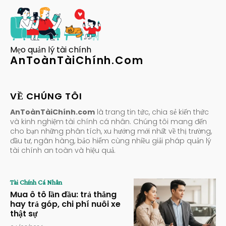
Mẹo quản lý tài chính
AnToànTàiChính.Com
VỀ CHÚNG TÔI
AnToànTàiChính.com
là trang tin tức, chia sẻ kiến thức
và kinh nghiệm tài chính cá nhân. Chúng tôi mang đến
cho bạn những phân tích, xu hướng mới nhất về thị trường,
đầu tư, ngân hàng, bảo hiểm cùng nhiều giải pháp quản lý
tài chính an toàn và hiệu quả.
Tài Chính Cá Nhân
Mua ô tô lần đầu: trả thẳng
hay trả góp, chi phí nuôi xe
thật sự