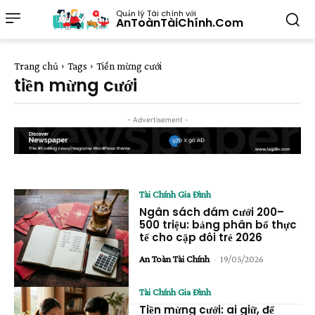
Quản lý Tài chính với
AnToànTàiChính.Com
Trang chủ
Tags
Tiền mừng cưới
tiền mừng cưới
- Advertisement -
Tài Chính Gia Đình
Ngân sách đám cưới 200–
500 triệu: bảng phân bổ thực
tế cho cặp đôi trẻ 2026
An Toàn Tài Chính
-
19/05/2026
Tài Chính Gia Đình
Tiền mừng cưới: ai giữ, để