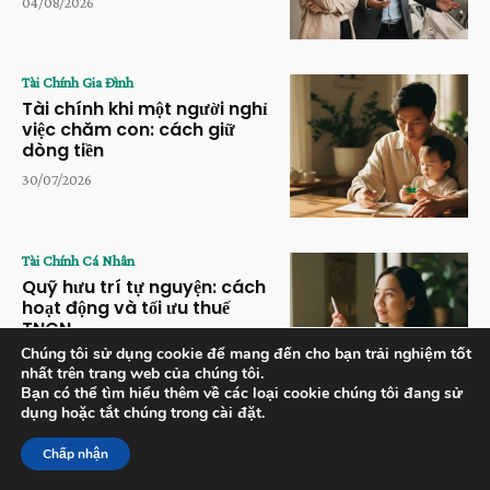
04/08/2026
Tài Chính Gia Đình
Tài chính khi một người nghỉ
việc chăm con: cách giữ
dòng tiền
30/07/2026
Tài Chính Cá Nhân
Quỹ hưu trí tự nguyện: cách
hoạt động và tối ưu thuế
TNCN
Chúng tôi sử dụng cookie để mang đến cho bạn trải nghiệm tốt
28/07/2026
nhất trên trang web của chúng tôi.
Bạn có thể tìm hiểu thêm về các loại cookie chúng tôi đang sử
dụng hoặc tắt chúng trong cài đặt.
Chấp nhận
© An Toàn Tài Chính. Mọi quyền được bảo lưu.