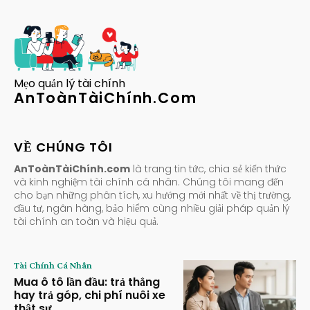
Mẹo quản lý tài chính
AnToànTàiChính.Com
VỀ CHÚNG TÔI
AnToànTàiChính.com
là trang tin tức, chia sẻ kiến thức
và kinh nghiệm tài chính cá nhân. Chúng tôi mang đến
cho bạn những phân tích, xu hướng mới nhất về thị trường,
đầu tư, ngân hàng, bảo hiểm cùng nhiều giải pháp quản lý
tài chính an toàn và hiệu quả.
Tài Chính Cá Nhân
Mua ô tô lần đầu: trả thẳng
hay trả góp, chi phí nuôi xe
thật sự