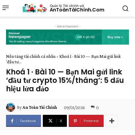
Quản lý Tài chính với
AnToànTàiChính.Com
- Advertisement -
Nền tảng tài chính cá nhân
Khoá 1 · Bài 10 — Bạn Mai gửi link
'đầu tư...
Khoá 1 · Bài 10 — Bạn Mai gửi link
‘đầu tư crypto 15%/tháng’: 5 dấu
hiệu lừa đảo
09/01/2026
0
By
An Toàn Tài Chính
Facebook
X
Pinterest