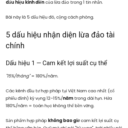
dấu hiệu kinh điển
của lừa đảo trong 1 tin nhắn.
Bài này là 5 dấu hiệu đó, cộng cách phòng.
5 dấu hiệu nhận diện lừa đảo tài
chính
Dấu hiệu 1 — Cam kết lợi suất cụ thể
"15%/tháng"
= 180%/năm.
Các kênh đầu tư hợp pháp tại Việt Nam cao nhất (cổ
phiếu đỉnh) kỳ vọng 12–15%/
năm
trong dài hạn. Hứa
180%/năm = toán học không thể bền vững.
Sản phẩm hợp pháp
không bao giờ
cam kết lợi suất cụ
thể bằng văn bản. Quỹ mở chỉ nói "kỳ vọng", trái phiếu nói