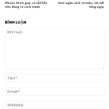
iPhone 18 trả góp: cơ chế bẫy
Mai: ngân sách 24 triệu, chi tiết
tiêu dùng và cách tránh
từng ngày
BÌNH LUẬN
Bình
luận:
Tên
Ema
Web