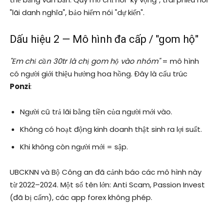
"lãi danh nghĩa", bảo hiểm nói "dự kiến".
Dấu hiệu 2 — Mô hình đa cấp / "gom hộ"
"Em chỉ cần 30tr là chị gom hộ vào nhóm"
= mô hình
có người giới thiệu hưởng hoa hồng. Đây là cấu trúc
Ponzi
:
Người cũ trả lãi bằng tiền của người mới vào.
Không có hoạt động kinh doanh thật sinh ra lợi suất.
Khi không còn người mới = sập.
UBCKNN và Bộ Công an đã cảnh báo các mô hình này
từ 2022–2024. Một số tên lớn: Anti Scam, Passion Invest
(đã bị cấm), các app forex không phép.