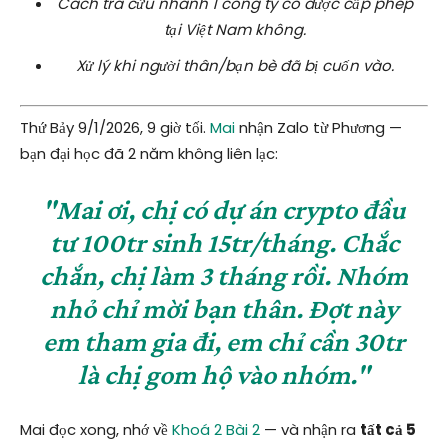
Cách tra cứu nhanh 1 công ty có được cấp phép
tại Việt Nam không.
Xử lý khi người thân/bạn bè đã bị cuốn vào.
Thứ Bảy 9/1/2026, 9 giờ tối.
Mai
nhận Zalo từ Phương —
bạn đại học đã 2 năm không liên lạc:
"Mai ơi, chị có dự án crypto đầu
tư 100tr sinh 15tr/tháng. Chắc
chắn, chị làm 3 tháng rồi. Nhóm
nhỏ chỉ mời bạn thân. Đợt này
em tham gia đi, em chỉ cần 30tr
là chị gom hộ vào nhóm."
Mai đọc xong, nhớ về
Khoá 2 Bài 2
— và nhận ra
tất cả 5