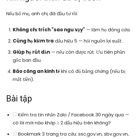
Nếu bố mẹ, anh chị đã đầu tư rồi:
Không chỉ trích "sao ngu vậy"
— làm họ đóng cửa.
Cùng họ kiểm tra
dấu hiệu 5 — hỏi nguồn lợi suất.
Giúp họ rút dần
— nếu còn được rút. Ưu tiên phần
gốc ban đầu.
Báo công an kinh tế
khi có đủ bằng chứng (nếu bị
mất tiền).
Bài tập
Kiểm tra tin nhắn Zalo / Facebook 30 ngày qua —
có lời mời nào khớp ≥ 2 dấu hiệu trên không?
Bookmark 3 trang tra cứu: ssc.gov.vn, sbv.gov.vn,