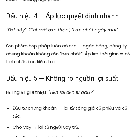
Dấu hiệu 4 — Áp lực quyết định nhanh
"Đợt này", "Chỉ mời bạn thân", "Hạn chót ngày mai"
.
Sản phẩm hợp pháp luôn có sẵn — ngân hàng, công ty
chứng khoán không cần "hạn chót". Áp lực thời gian = cố
tình chặn bạn kiểm tra.
Dấu hiệu 5 — Không rõ nguồn lợi suất
Hỏi người giới thiệu:
"Tiền lãi đến từ đâu?"
Đầu tư chứng khoán → lãi từ tăng giá cổ phiếu và cổ
tức.
Cho vay → lãi từ người vay trả.