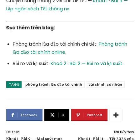
Chuyển sang tháng 2 với chủ đề Tết —
Khoá 1 · Bài 11 —
Lập ngân sách Tết không nợ
.
Đọc thêm trên blog:
Phòng tránh lừa đảo tài chính chi tiết:
Phòng tránh
lừa đảo tài chính online
.
Rủi ro và lợi suất:
Khoá 2 · Bài 2 — Rủi ro và lợi suất
.
TAGS
phòng tránh lừa đảo tài chính
tài chính cá nhân
Facebook
X
Pinterest
Bài trước
Bài tiếp theo
Khoá 1 · Bài 9 — Mai suýt mua
Khoá 1 · Bài 11 — Tết 2026 của