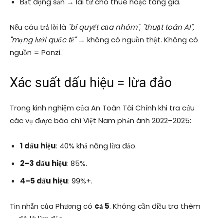
Bất động sản → lãi từ cho thuê hoặc tăng giá.
Nếu câu trả lời là
"bí quyết của nhóm", "thuật toán AI",
"mạng lưới quốc tế"
→ không có nguồn thật. Không có
nguồn = Ponzi.
Xác suất dấu hiệu = lừa đảo
Trong kinh nghiệm của An Toàn Tài Chính khi tra cứu
các vụ được báo chí Việt Nam phản ánh 2022–2025:
1 dấu hiệu
: 40% khả năng lừa đảo.
2–3 dấu hiệu
: 85%.
4–5 dấu hiệu
: 99%+.
Tin nhắn của Phương có
cả 5
. Không cần điều tra thêm