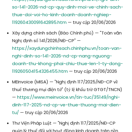
so-141-2026-nd-cp-quy-dinh-moi-ve-chinh-sach-
thue-doi-voi-ho-kinh-doanh-doanh-nghiep-
119260430091642895.htm
— truy cập 20/06/2026
Xây dựng chính sách (Báo Chính phủ) — "Toàn văn
Nghị định số 141/2026/NĐ-CP" —
https://xaydungchinhsach.chinhphu.vn/toan-van-
nghi-dinh-so-141-2026-nd-cp-nang-nguong-
doanh-thu-khong-phai-chiu-thue-len-1-ty-dong-
119260504154326455.htm
— truy cập 20/06/2026
MEInvoice (MISA) — "Nghị định 117/2025/NĐ-CP về
thuế thương mại điện tử" (tỷ lệ khấu trừ GTGT/TNCN)
—
https://www.meinvoice.vn/tin-tuc/35149/nghi-
dinh-117-2025-nd-cp-ve-thue-thuong-mai-dien-
tu/
— truy cập 20/06/2026
Thư Viện Pháp Luật — "Nghị định 117/2025/NĐ-CP
quản lý thuế đối với hoạt động kinh doanh trên nền