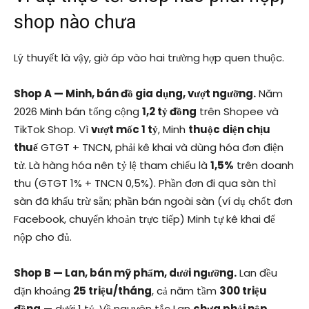
shop nào chưa
Lý thuyết là vậy, giờ áp vào hai trường hợp quen thuộc.
Shop A — Minh, bán đồ gia dụng, vượt ngưỡng.
Năm
2026 Minh bán tổng cộng
1,2 tỷ đồng
trên Shopee và
TikTok Shop. Vì
vượt mốc 1 tỷ
, Minh
thuộc diện chịu
thuế
GTGT + TNCN, phải kê khai và dùng hóa đơn điện
tử. Là hàng hóa nên tỷ lệ tham chiếu là
1,5%
trên doanh
thu (GTGT 1% + TNCN 0,5%). Phần đơn đi qua sàn thì
sàn đã khấu trừ sẵn; phần bán ngoài sàn (ví dụ chốt đơn
Facebook, chuyển khoản trực tiếp) Minh tự kê khai để
nộp cho đủ.
Shop B — Lan, bán mỹ phẩm, dưới ngưỡng.
Lan đều
đặn khoảng
25 triệu/tháng
, cả năm tầm
300 triệu
đồng
— dưới 1 tỷ. Về nguyên tắc Lan
chưa phải nộp