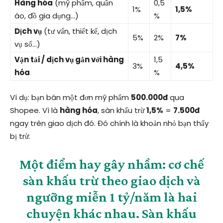
Hàng hóa
(mỹ phẩm, quần
0,5
1%
1,5%
áo, đồ gia dụng…)
%
Dịch vụ
(tư vấn, thiết kế, dịch
5%
2%
7%
vụ số…)
Vận tải / dịch vụ gắn với hàng
1,5
3%
4,5%
hóa
%
Ví dụ: bạn bán một đơn mỹ phẩm
500.000đ
qua
Shopee. Vì là
hàng hóa
, sàn khấu trừ
1,5%
=
7.500đ
ngay trên giao dịch đó. Đó chính là khoản nhỏ bạn thấy
bị trừ.
Một điểm hay gây nhầm: cơ chế
sàn khấu trừ theo giao dịch và
ngưỡng miễn 1 tỷ/năm
là
hai
chuyện khác nhau
. Sàn khấu