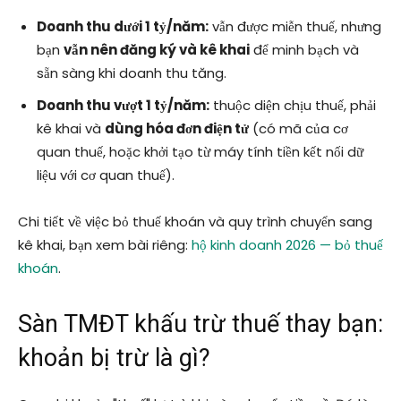
Doanh thu dưới 1 tỷ/năm:
vẫn được miễn thuế, nhưng
bạn
vẫn nên đăng ký và kê khai
để minh bạch và
sẵn sàng khi doanh thu tăng.
Doanh thu vượt 1 tỷ/năm:
thuộc diện chịu thuế, phải
kê khai và
dùng hóa đơn điện tử
(có mã của cơ
quan thuế, hoặc khởi tạo từ máy tính tiền kết nối dữ
liệu với cơ quan thuế).
Chi tiết về việc bỏ thuế khoán và quy trình chuyển sang
kê khai, bạn xem bài riêng:
hộ kinh doanh 2026 — bỏ thuế
khoán
.
Sàn TMĐT khấu trừ thuế thay bạn:
khoản bị trừ là gì?