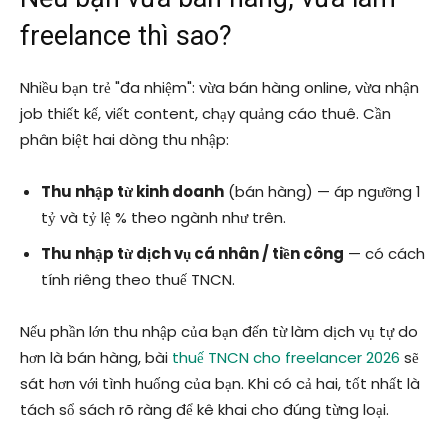
freelance thì sao?
Nhiều bạn trẻ "đa nhiệm": vừa bán hàng online, vừa nhận
job thiết kế, viết content, chạy quảng cáo thuê. Cần
phân biệt hai dòng thu nhập:
Thu nhập từ kinh doanh
(bán hàng) — áp ngưỡng 1
tỷ và tỷ lệ % theo ngành như trên.
Thu nhập từ dịch vụ cá nhân / tiền công
— có cách
tính riêng theo thuế TNCN.
Nếu phần lớn thu nhập của bạn đến từ làm dịch vụ tự do
hơn là bán hàng, bài
thuế TNCN cho freelancer 2026
sẽ
sát hơn với tình huống của bạn. Khi có cả hai, tốt nhất là
tách sổ sách rõ ràng để kê khai cho đúng từng loại.