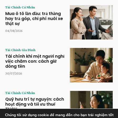
Tài Chính Cá Nhân
Mua ô tô lần đầu: trả thẳng
hay trả góp, chi phí nuôi xe
thật sự
04/08/2026
Tài Chính Gia Đình
Tài chính khi một người nghỉ
việc chăm con: cách giữ
dòng tiền
30/07/2026
Tài Chính Cá Nhân
Quỹ hưu trí tự nguyện: cách
hoạt động và tối ưu thuế
TNCN
Chúng tôi sử dụng cookie để mang đến cho bạn trải nghiệm tốt
28/07/2026