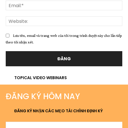
Ema
Web
Lưu tên, email và trang web của tôi trong trình duyệt này cho lần tiếp
theo tôi nhận xét.
TOPICAL VIDEO WEBINARS
ĐĂNG KÝ HÔM NAY
ĐĂNG KÝ NHẬN CÁC MẸO TÀI CHÍNH ĐỊNH KỲ