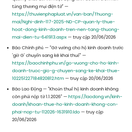
tảng thương mại điện tử" —
https://thuvienphapluat.vn/van-ban/Thuong-
mai/Nghi-dinh-117-2025-ND-CP-quan-ly-thue-
hoat-dong-kinh-doanh-tren-nen-tang-thuong-
mai-dien-tu-641913.aspx
— truy cập 20/06/2026
Báo Chính phủ — "Gỡ vướng cho hộ kinh doanh trước
'giờ G' chuyển sang kê khai thuế" —
https://baochinhphu.vn/go-vuong-cho-ho-kinh-
doanh-truoc-gio-g-chuyen-sang-ke-khai-thue-
102251227184820812.htm
— truy cập 20/06/2026
Báo Lao Động — "Khoản thuế hộ kinh doanh không
còn phải nộp từ 1.1.2026" —
https://laodong.vn/kinh-
doanh/khoan-thue-ho-kinh-doanh-khong-con-
phai-nop-tu-112026-1631910.ldo
— truy cập
20/06/2026