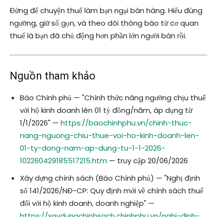
Đừng để chuyện thuế làm bạn ngại bán hàng. Hiểu đúng
ngưỡng, giữ sổ gọn, và theo dõi thông báo từ cơ quan
thuế là bạn đã chủ động hơn phần lớn người bán rồi.
Nguồn tham khảo
Báo Chính phủ — "Chính thức nâng ngưỡng chịu thuế
với hộ kinh doanh lên 01 tỷ đồng/năm, áp dụng từ
1/1/2026" —
https://baochinhphu.vn/chinh-thuc-
nang-nguong-chiu-thue-voi-ho-kinh-doanh-len-
01-ty-dong-nam-ap-dung-tu-1-1-2026-
102260429185517215.htm
— truy cập 20/06/2026
Xây dựng chính sách (Báo Chính phủ) — "Nghị định
số 141/2026/NĐ-CP: Quy định mới về chính sách thuế
đối với hộ kinh doanh, doanh nghiệp" —
https://xaydungchinhsach.chinhphu.vn/nghi-dinh-