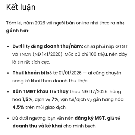
Kết luận
Tóm lại, năm 2026 với người bán online nhỏ thực ra
nhẹ
gánh hơn
:
Dưới 1 tỷ đồng doanh thu/năm:
chưa phải nộp GTGT
và TNCN (NĐ 141/2026). Mốc cũ chỉ 100 triệu, nên đây
là tin rất tích cực.
Thuế khoán bị bỏ
từ 01/01/2026 — ai cũng chuyển
sang kê khai theo doanh thu thực.
Sàn TMĐT khấu trừ thay
theo NĐ 117/2025: hàng
hóa
1,5%
, dịch vụ
7%
, vận tải/dịch vụ gắn hàng hóa
4,5%
trên mỗi giao dịch.
Dù dưới ngưỡng, bạn vẫn nên
đăng ký MST, giữ sổ
doanh thu và kê khai
cho minh bạch.