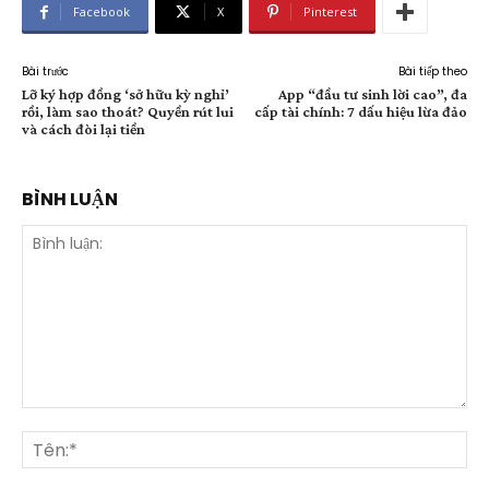
Facebook
X
Pinterest
Bài trước
Bài tiếp theo
Lỡ ký hợp đồng ‘sở hữu kỳ nghỉ’
App “đầu tư sinh lời cao”, đa
rồi, làm sao thoát? Quyền rút lui
cấp tài chính: 7 dấu hiệu lừa đảo
và cách đòi lại tiền
BÌNH LUẬN
Bình
luận:
Tên