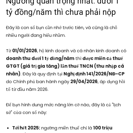
Ngưỡng quan trọng nhất: dưới 1
tỷ đồng/năm thì chưa phải nộp
Đây là con số bạn cần nhớ trước tiên, và cũng là chỗ
nhiều người đang hiểu nhầm.
Từ
01/01/2026
, hộ kinh doanh và cá nhân kinh doanh có
doanh thu dưới 1 tỷ đồng/năm
thì
được miễn cả thuế
GTGT (giá trị gia tăng) lẫn thuế TNCN (thu nhập cá
nhân)
. Đây là quy định tại
Nghị định 141/2026/NĐ-CP
do Chính phủ ban hành ngày
29/04/2026
, áp dụng hồi
tố từ đầu năm 2026.
Để bạn hình dung mức nâng lớn cỡ nào, đây là cả "lịch
sử" của con số này:
Tới hết 2025:
ngưỡng miễn thuế chỉ là
100 triệu