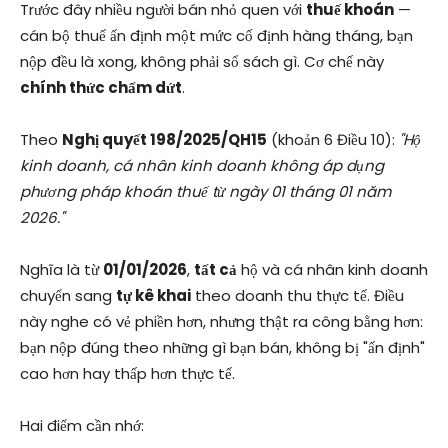
Trước đây nhiều người bán nhỏ quen với
thuế khoán
—
cán bộ thuế ấn định một mức cố định hàng tháng, bạn
nộp đều là xong, không phải sổ sách gì. Cơ chế này
chính thức chấm dứt
.
Theo
Nghị quyết 198/2025/QH15
(khoản 6 Điều 10):
"Hộ
kinh doanh, cá nhân kinh doanh không áp dụng
phương pháp khoán thuế từ ngày 01 tháng 01 năm
2026."
Nghĩa là từ
01/01/2026
,
tất cả
hộ và cá nhân kinh doanh
chuyển sang
tự kê khai
theo doanh thu thực tế. Điều
này nghe có vẻ phiền hơn, nhưng thật ra công bằng hơn:
bạn nộp đúng theo những gì bạn bán, không bị "ấn định"
cao hơn hay thấp hơn thực tế.
Hai điểm cần nhớ: