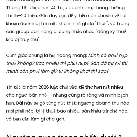
Tháng tốt được hơn 40 triệu doanh thu, tháng thường
thì 15–20 triệu. Gần đây bạn để ý: tiền sàn chuyển về tài
khoản đôi khi bị trừ một khoản nhỏ ghi là "thuế", và trong
các group bán hàng ai cũng nhắc nhau "đăng ký thuế
kẻo bị truy thu".
Cảm giác chung là hơi hoang mang:
Mình có phải nộp
thuế không? Bao nhiêu thì phải nộp? Sàn đã trừ rồi thì
mình còn phải làm gì? Lỡ không khai thì sao?
Tin tốt là năm 2026 luật chơi vừa
dễ thở hơn rất nhiều
cho người bán nhỏ — nhưng cũng rõ ràng và minh bạch
hơn. Bài này sẽ gỡ từng nút thắt: ngưỡng doanh thu nào
mới phải nộp, tỷ lệ thuế bao nhiêu, sàn khấu trừ chỗ nào,
và bạn cần làm gì cho gọn.