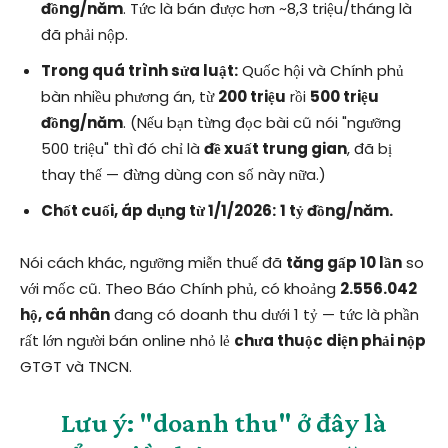
đồng/năm
. Tức là bán được hơn ~8,3 triệu/tháng là
đã phải nộp.
Trong quá trình sửa luật:
Quốc hội và Chính phủ
bàn nhiều phương án, từ
200 triệu
rồi
500 triệu
đồng/năm
. (Nếu bạn từng đọc bài cũ nói "ngưỡng
500 triệu" thì đó chỉ là
đề xuất trung gian
, đã bị
thay thế — đừng dùng con số này nữa.)
Chốt cuối, áp dụng từ 1/1/2026:
1 tỷ đồng/năm.
Nói cách khác, ngưỡng miễn thuế đã
tăng gấp 10 lần
so
với mốc cũ. Theo Báo Chính phủ, có khoảng
2.556.042
hộ, cá nhân
đang có doanh thu dưới 1 tỷ — tức là phần
rất lớn người bán online nhỏ lẻ
chưa thuộc diện phải nộp
GTGT và TNCN.
Lưu ý: "doanh thu" ở đây là