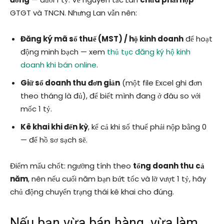
GTGT và TNCN. Nhưng Lan vẫn nên:
Đăng ký mã số thuế (MST) / hộ kinh doanh
để hoạt
động minh bạch — xem
thủ tục đăng ký hộ kinh
doanh khi bán online
.
Giữ sổ doanh thu đơn giản
(một file Excel ghi đơn
theo tháng là đủ), để biết mình đang ở đâu so với
mốc 1 tỷ.
Kê khai khi đến kỳ
, kể cả khi số thuế phải nộp bằng 0
— để hồ sơ sạch sẽ.
Điểm mấu chốt: ngưỡng tính theo
tổng doanh thu cả
năm
, nên nếu cuối năm bạn bứt tốc và lỡ vượt 1 tỷ, hãy
chủ động chuyển trạng thái kê khai cho đúng.
Nếu bạn vừa bán hàng, vừa làm