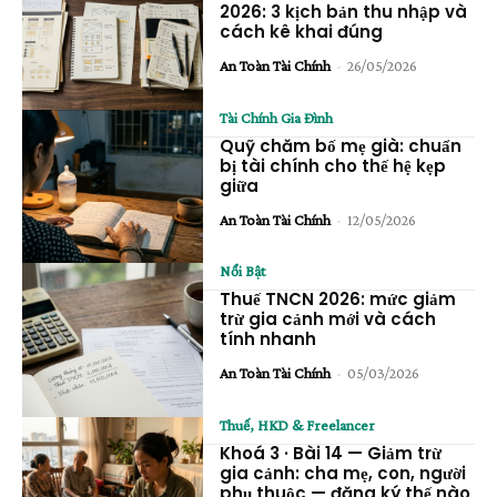
2026: 3 kịch bản thu nhập và
cách kê khai đúng
An Toàn Tài Chính
-
26/05/2026
Tài Chính Gia Đình
Quỹ chăm bố mẹ già: chuẩn
bị tài chính cho thế hệ kẹp
giữa
An Toàn Tài Chính
-
12/05/2026
Nổi Bật
Thuế TNCN 2026: mức giảm
trừ gia cảnh mới và cách
tính nhanh
An Toàn Tài Chính
-
05/03/2026
Thuế, HKD & Freelancer
Khoá 3 · Bài 14 — Giảm trừ
gia cảnh: cha mẹ, con, người
phụ thuộc — đăng ký thế nào