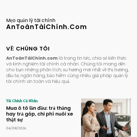
Mẹo quản lý tài chính
AnToànTàiChính.Com
VỀ CHÚNG TÔI
AnToànTàiChính.com
là trang tin tức, chia sẻ kiến thức
và kinh nghiệm tài chính cá nhân. Chúng tôi mang đến
cho bạn những phân tích, xu hướng mới nhất về thị trường,
đầu tư, ngân hàng, bảo hiểm cùng nhiều giải pháp quản lý
tài chính an toàn và hiệu quả.
Tài Chính Cá Nhân
Mua ô tô lần đầu: trả thẳng
hay trả góp, chi phí nuôi xe
thật sự
04/08/2026