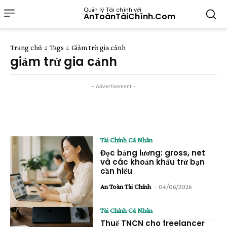
Quản lý Tài chính với
AnToànTàiChính.Com
Trang chủ
Tags
Giảm trừ gia cảnh
giảm trừ gia cảnh
- Advertisement -
Tài Chính Cá Nhân
Đọc bảng lương: gross, net
và các khoản khấu trừ bạn
cần hiểu
An Toàn Tài Chính
-
04/06/2026
Tài Chính Cá Nhân
Thuế TNCN cho freelancer