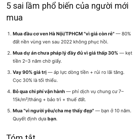
5 sai lầm phổ biến của người mới
mua
Mua đầu cơ ven Hà Nội/TPHCM "vì giá còn rẻ"
— 80%
đất nền vùng ven sau 2022 không phục hồi.
Mua dự án chưa pháp lý đầy đủ vì giá thấp 30%
— kẹt
tiền 2–3 năm chờ giấy.
Vay 90% giá trị
— áp lực dòng tiền + rủi ro lãi tăng.
Cọc 30% là tối thiểu.
Bỏ qua chi phí vận hành
— phí dịch vụ chung cư 7–
15k/m²/tháng + bảo trì + thuế đất.
Mua "vì người yêu/cha mẹ thấy đẹp"
— bạn ở 10 năm.
Quyết định dựa
bạn
.
Tóm tắt