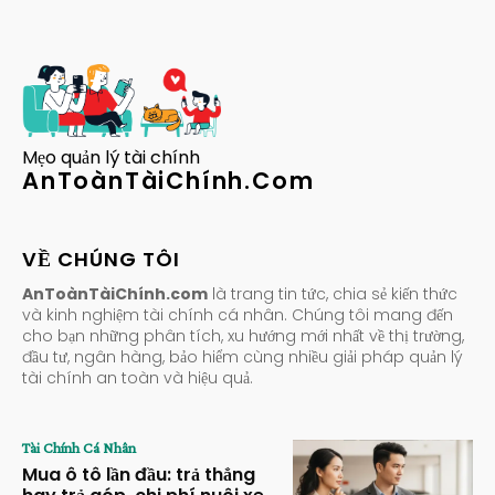
Mẹo quản lý tài chính
AnToànTàiChính.Com
VỀ CHÚNG TÔI
AnToànTàiChính.com
là trang tin tức, chia sẻ kiến thức
và kinh nghiệm tài chính cá nhân. Chúng tôi mang đến
cho bạn những phân tích, xu hướng mới nhất về thị trường,
đầu tư, ngân hàng, bảo hiểm cùng nhiều giải pháp quản lý
tài chính an toàn và hiệu quả.
Tài Chính Cá Nhân
Mua ô tô lần đầu: trả thẳng