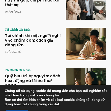
hay trả góp, chi phí nuôi xe
thật sự
04/08/2026
Tài Chính Gia Đình
Tài chính khi một người nghỉ
việc chăm con: cách giữ
dòng tiền
30/07/2026
Tài Chính Cá Nhân
Quỹ hưu trí tự nguyện: cách
hoạt động và tối ưu thuế
TNCN
Chúng tôi sử dụng cookie để mang đến cho bạn trải nghiệm tốt
28/07/2026
nhất trên trang web của chúng tôi.
Bạn có thể tìm hiểu thêm về các loại cookie chúng tôi đang sử
dụng hoặc tắt chúng trong cài đặt.