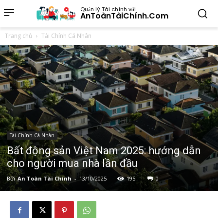
Quản lý Tài chính với
AnToànTàiChính.Com
Trang chủ
Tài Chính Cá Nhân
Tài Chính Cá Nhân
Bất động sản Việt Nam 2025: hướng dẫn
cho người mua nhà lần đầu
Bởi
An Toàn Tài Chính
-
13/10/2025
195
0